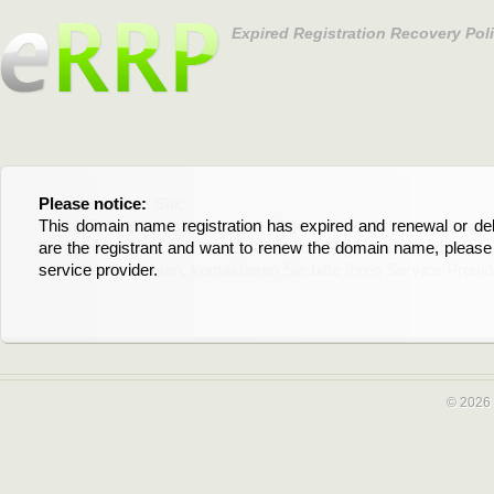
Expired Registration Recovery Pol
Please notice:
Bitte beachten Sie:
This domain name registration has expired and renewal or dele
Diese Domainregistrierung ist abgelaufen und die Verläng
are the registrant and want to renew the domain name, please 
Domain stehen an. Wenn Sie der Registrant sind und di
service provider.
verlängern möchten, kontaktieren Sie bitte Ihren Service-Provid
© 2026